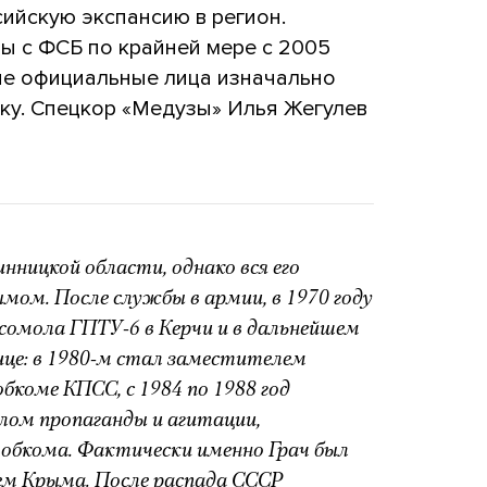
ийскую экспансию в регион.
ты с ФСБ по крайней мере с 2005
кие официальные лица изначально
ику. Спецкор «Медузы» Илья Жегулев
инницкой области, однако вся его
ымом. После службы в армии, в 1970 году
омола ГПТУ-6 в Керчи и в дальнейшем
ице: в 1980-м стал заместителем
коме КПСС, с 1984 по 1988 год
ом пропаганды и агитации,
 обкома. Фактически именно Грач был
ем Крыма. После распада СССР