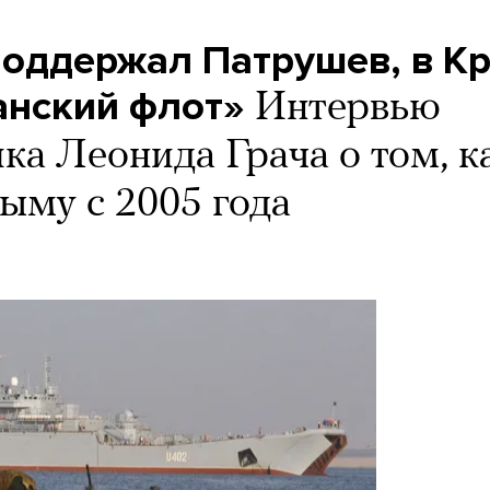
 поддержал Патрушев, в К
анский флот»
Интервью
ка Леонида Грача о том, к
му с 2005 года