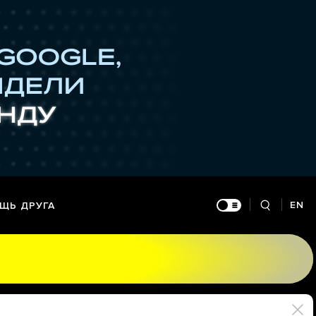
EN
ЩЬ ДРУГА