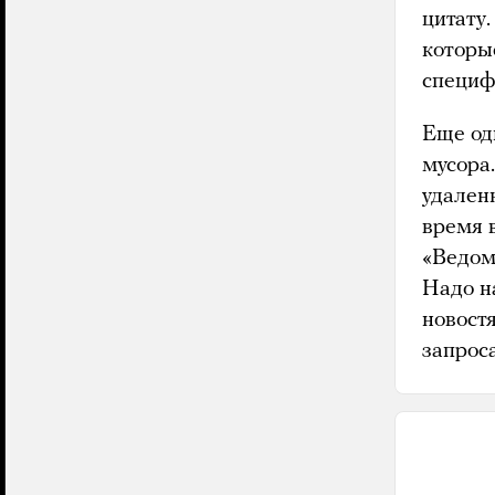
цитату.
которы
специф
Еще од
мусора.
удален
время 
«Ведом
Надо н
новостя
запроса