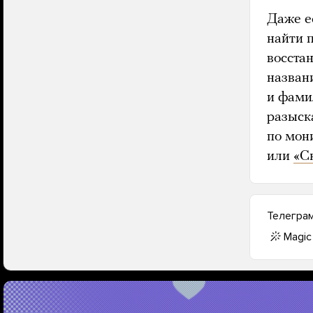
Даже е
найти п
восста
названи
и фами
разыск
по мон
или
«С
Телегра
Magic 