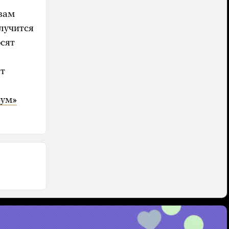
вам
олучится
осят
ят
рум»