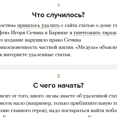
1
Что случилось?
остям»
пришлось удалить
с сайта статью о доме г
фти» Игоря Сечина в Барвихе и
уничтожить тираж
что издание нарушило право Сечина
рикосновенность частной жизни. «Медуза» объясня
 в интернете удаленные статьи.
2
С чего начать?
исит от того, много ли вы знаете об удаленной ста
овсем мало (например, только приблизительную т
лию главного героя), надо постараться найти поб