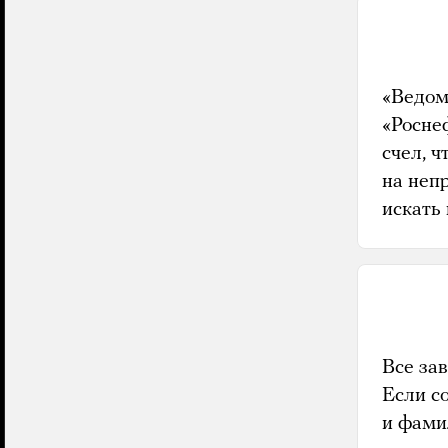
«Ведом
«Росне
счел, 
на неп
искать
Все зав
Если с
и фами