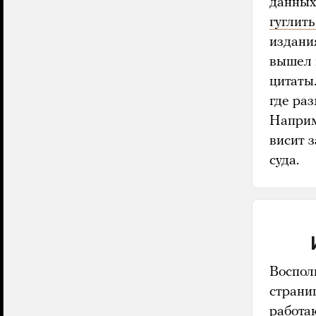
данных
гуглить
издани
вышел 
цитаты.
где раз
Наприм
висит 
суда.
Воспол
страни
работа