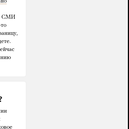
ьно
ом СМИ
-то
раницу,
ете.
ейчас
ению
?
пии
ы
ковое