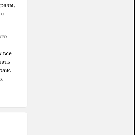
фразы,
то
ого
к все
зать
раж.
их