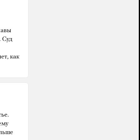
лавы
. Суд
ет, как
тье.
ему
ольше