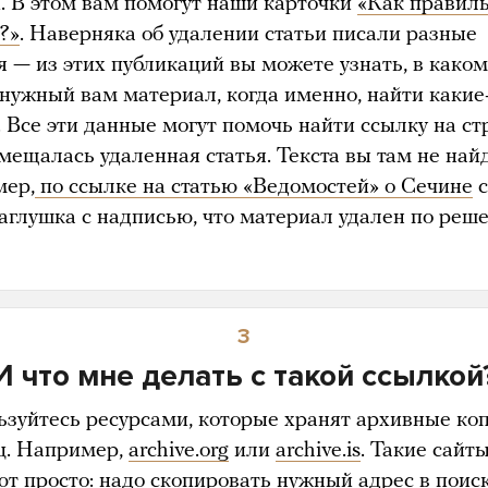
. В этом вам помогут наши карточки
«Как правил
?»
. Наверняка об удалении статьи писали разные
я — из этих публикаций вы можете узнать, в как
нужный вам материал, когда именно, найти какие
 Все эти данные могут помочь найти ссылку на ст
мещалась удаленная статья. Текста вы там не найд
ер,
по ссылке на статью «Ведомостей» о Сечине
с
заглушка с надписью, что материал удален по реш
3
И что мне делать с такой ссылкой
ьзуйтесь ресурсами, которые хранят архивные ко
ц. Например,
archive.org
или
archive.is
. Такие сайт
ют просто: надо скопировать нужный адрес в поис