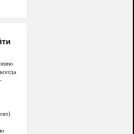
йти
копию
всегда
—
ент)
ую