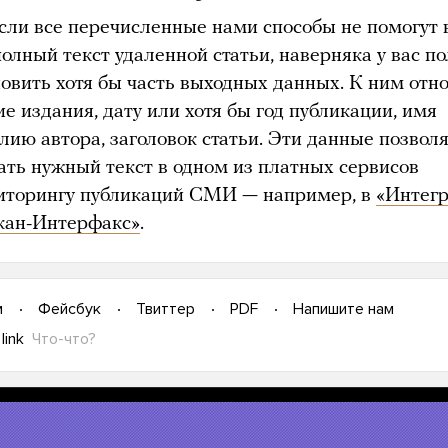
сли все перечисленные нами способы не помогут 
олный текст удаленной статьи, наверняка у вас п
новить хотя бы часть выходных данных. К ним отн
е издания, дату или хотя бы год публикации, имя
лию автора, заголовок статьи. Эти данные позвол
ать нужный текст в одном из платных сервисов
иторингу публикаций СМИ — например, в
«Интег
кан-Интерфакс»
.
м
Фейсбук
Твиттер
PDF
Напишите нам
link
Что-что?