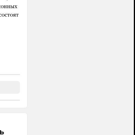
конных
состоят
ь