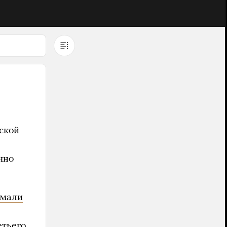
ской
чно
имали
етьего