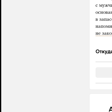
с мужч
основа
в запас
напомн
не зак
Откуда