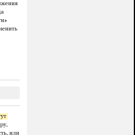
тижения
да
ги»
менить
ут 
ру,
ть, или