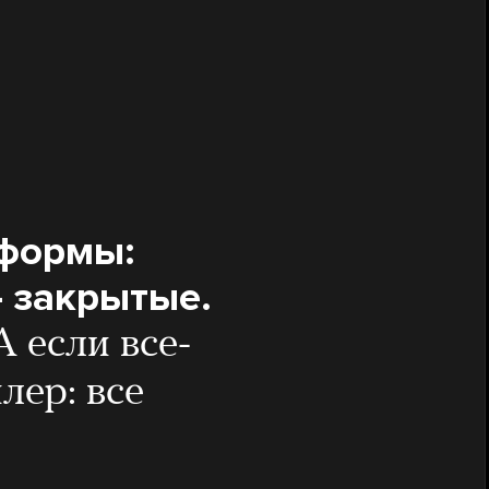
еформы:
 закрытые.
А если все-
лер: все