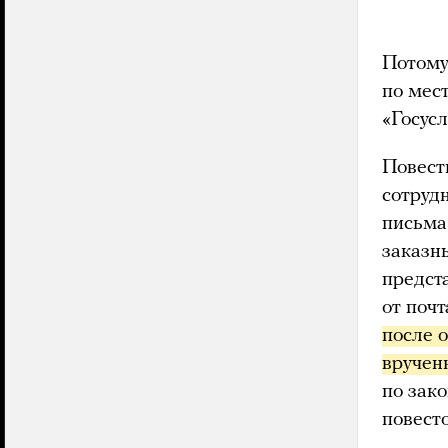
Потому
по мес
«Госусл
Повестк
сотруд
письма
заказн
предст
от почт
после о
вручен
по зак
повесто