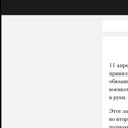
11 апр
принял
обязан
военко
в руки.
Этот з
во вто
полном