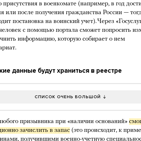
о присутствия в военкомате (например, в год дос
ия или после получения гражданства России — тог
дит постановка на воинский учет). Через «Госуслу
человек с помощью портала сможет попросить из
очнить информацию, которую собирает о нем
ариат.
кие данные будут храниться в реестре
СПИСОК ОЧЕНЬ БОЛЬШОЙ
любого призывника при «наличии оснований»
смог
ционно зачислить в запас
(это происходит, к приме
инами, получившими военно-учетную специальнос