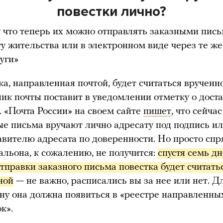
повестки лично?
 что теперь их можно отправлять заказными пис
ту жительства или в электронном виде через те ж
уги»
а, направленная почтой, будет считаться врученно
ник почты поставит в уведомлении отметку о дост
. «Почта России» на своем сайте
пишет
, что сейчас
ые письма вручают лично адресату под подпись и
авителю адресата по доверенности. Но просто спр
альона, к сожалению, не получится:
спустя семь дн
тправки заказного письма повестка будет считатьс
ной
— не важно, расписались вы за нее или нет. Дл
ону она должна появиться в «реестре направленны
к».