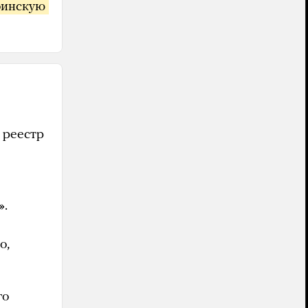
инскую 
 реестр
».
о,
го