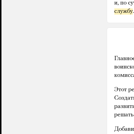
и, по с
службу
.
Главно
воинск
комисс
Этот ре
Создат
развит
решать
Добавит