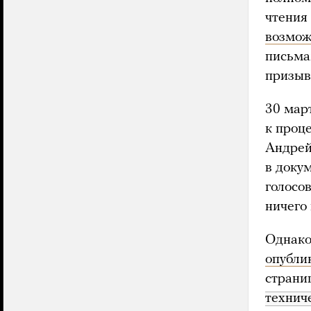
чтения 
возмож
письма
призыв
30 мар
к проц
Андрей
в доку
голосо
ничего
Однако
опубли
страни
технич