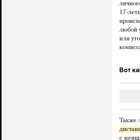
личног
17-лет
происхо
любой 
или ут
комисс
Вот ка
Также 
дистан
с женщ