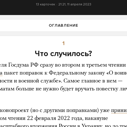
13 карточек
21:21, 11 апреля 2023
ОГЛАВЛЕНИЕ
1
Что случилось?
еля Госдума РФ сразу во втором и третьем чтении
а
пакет поправок к Федеральному закону «О воин
ности и военной службе». Самое главное в нем —
матам больше не нужно будет вручать повестку ли
аконопроект (но с другими поправками) уже
прин
ром чтении 22 февраля 2022 года, накануне
асштабного вторжения России в Украину, но до тр