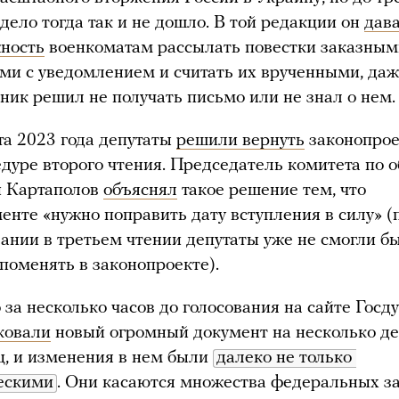
дело тогда так и не дошло. В той редакции он
дав
ность
военкоматам рассылать повестки заказным
ми с уведомлением и считать их врученными, даж
ник решил не получать письмо или не знал о нем.
та 2023 года депутаты
решили вернуть
законопрое
едуре второго чтения. Председатель комитета по 
 Картаполов
объяснял
такое решение тем, что
менте «нужно поправить дату вступления в силу» (
вании в третьем чтении депутаты уже не смогли б
 поменять в законопроекте).
 за несколько часов до голосования на сайте Госд
ковали
новый огромный документ на несколько де
ц, и изменения в нем были
далеко не только 
ескими
. Они касаются множества федеральных з