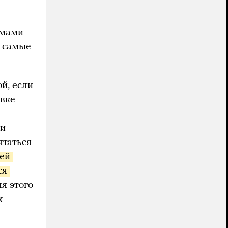
ьмами
е самые
й, если
авке
ли
ятаться
ей 
я 
я этого
х