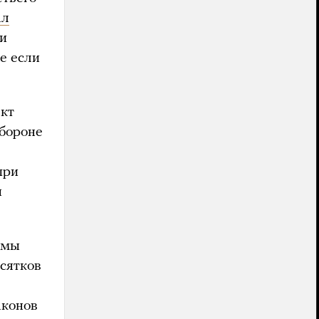
ал
и
е если
кт
обороне
при
ы
умы
сятков
аконов